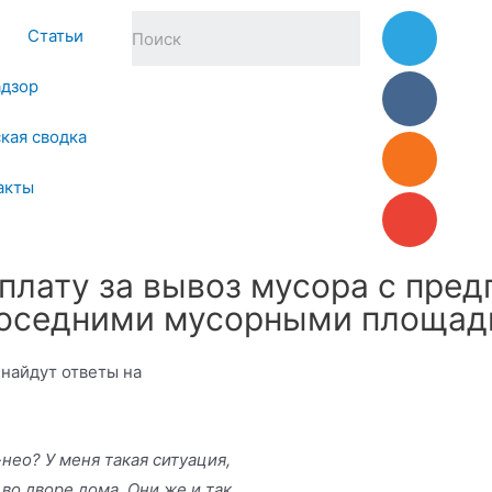
Статьи
адзор
кая сводка
акты
 плату за вывоз мусора с пре
соседними мусорными площад
 найдут ответы на
нео? У меня такая ситуация,
во дворе дома. Они же и так