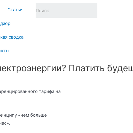
Статьи
адзор
кая сводка
акты
лектроэнергии? Платить буде
еренцированного тарифа на
принципу «чем больше
час».