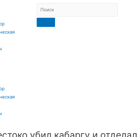
ор
ческая
ы
ор
ческая
ы
стоко убил кабаргу и отдела