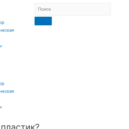
ор
ческая
ы
ор
ческая
ы
 пластик?