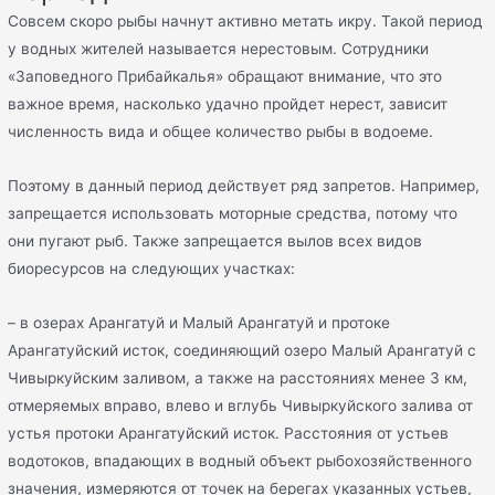
Совсем скоро рыбы начнут активно метать икру. Такой период
у водных жителей называется нерестовым. Сотрудники
«Заповедного Прибайкалья» обращают внимание, что это
важное время, насколько удачно пройдет нерест, зависит
численность вида и общее количество рыбы в водоеме.
Поэтому в данный период действует ряд запретов. Например,
запрещается использовать моторные средства, потому что
они пугают рыб. Также запрещается вылов всех видов
биоресурсов на следующих участках:
– в озерах Арангатуй и Малый Арангатуй и протоке
Арангатуйский исток, соединяющий озеро Малый Арангатуй с
Чивыркуйским заливом, а также на расстояниях менее 3 км,
отмеряемых вправо, влево и вглубь Чивыркуйского залива от
устья протоки Арангатуйский исток. Расстояния от устьев
водотоков, впадающих в водный объект рыбохозяйственного
значения, измеряются от точек на берегах указанных устьев,