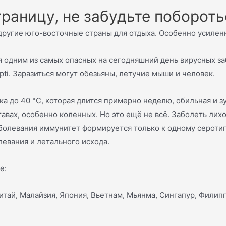
границу, не забудьте побороть
ругие юго-восточные страны для отдыха. Особенно усиленн
я одним из самых опасных на сегодняшний день вирусных за
ti. Заразиться могут обезьяны, летучие мыши и человек.
 до 40 °C, которая длится примерно неделю, обильная и зу
тавах, особенно коленных. Но это ещё не всё. Заболеть лих
болевания иммунитет формируется только к одному серотип
левания и летального исхода.
е:
итай, Малайзия, Япония, Вьетнам, Мьянма, Сингапур, Филип