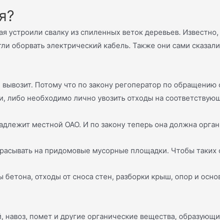
я?
я устроили свалку из спиленных веток деревьев. Известно,
гли оборвать электрический кабель. Также они сами сказал
не вывозит. Потому что по закону регоператор по обращению 
, либо необходимо лично увозить отходы на соответствую
длежит местной ОАО. И по закону теперь она должна органи
брасывать на придомовые мусорные площадки. Чтобы таких 
 бетона, отходы от сноса стен, разборки крыш, опор и осн
й, навоз, помет и другие органические вещества, образующ