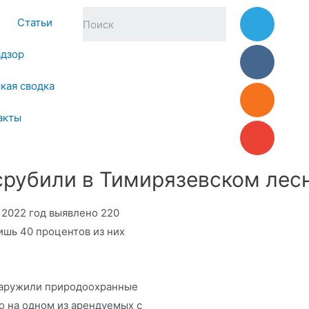
Статьи
адзор
кая сводка
акты
 срубили в Тимирязевском лес
а 2022 год выявлено 220
ишь 40 процентов из них
наружили природоохранные
о на одном из арендуемых с