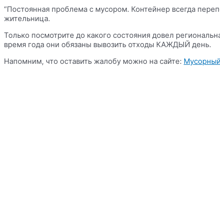
“Постоянная проблема с мусором. Контейнер всегда перепо
жительница.
Только посмотрите до какого состояния довел региональн
время года они обязаны вывозить отходы КАЖДЫЙ день.
Напомним, что оставить жалобу можно на сайте:
Мусорный 
Связаться в Telegram
Vk
Odnoklassniki
Envelope
Информация
Политика конфиденциальности
Правила копирайта
Согласие на обработку персональных данных
Отказ от ответственности
меню сайта
Новости