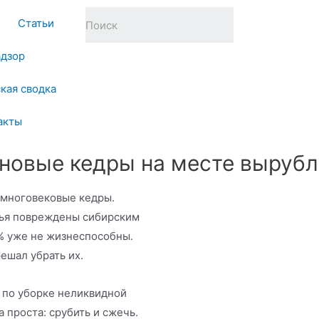
Статьи
адзор
кая сводка
акты
 новые кедры на месте выруб
 многовековые кедры.
вья повреждены сибирским
% уже не жизнеспособны.
ешал убрать их.
м по уборке неликвидной
 проста: срубить и сжечь.