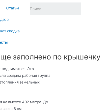
Статьи
адзор
кая сводка
акты
ище заполнено по крышечку
 подниматься. Это
ыла создана рабочая группа
одтопления земельных
я на высоте 402 метра. До
 всего 8 см.