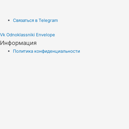
Связаться в Telegram
Vk
Odnoklassniki
Envelope
Информация
Политика конфиденциальности
Правила копирайта
Согласие на обработку персональных данных
Отказ от ответственности
меню сайта
Новости
Статьи
Эконадзор
Экологическая сводка
Контакты