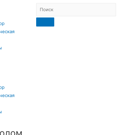
ор
ческая
ы
ор
ческая
ы
полом