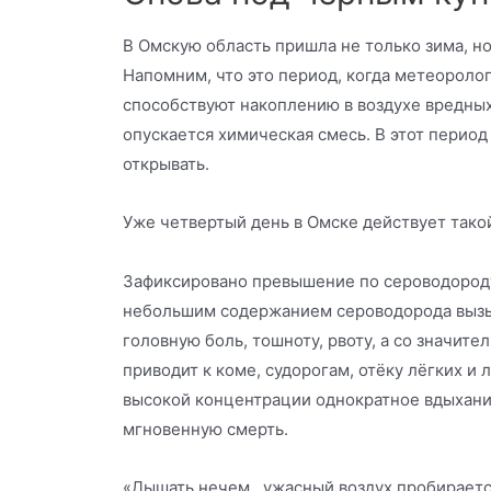
В Омскую область пришла не только зима, но
Напомним, что это период, когда метеороло
способствуют накоплению в воздухе вредных
опускается химическая смесь. В этот перио
открывать.
Уже четвертый день в Омске действует тако
Зафиксировано превышение по сероводороду
небольшим содержанием сероводорода вызы
головную боль, тошноту, рвоту, а со значит
приводит к коме, судорогам, отёку лёгких и 
высокой концентрации однократное вдыхани
мгновенную смерть.
«Дышать нечем…ужасный воздух пробирается 