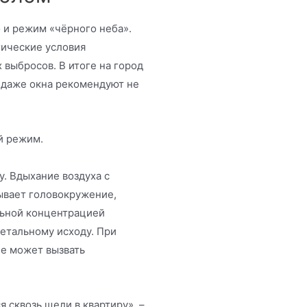
 и режим «чёрного неба».
гические условия
 выбросов. В итоге на город
д даже окна рекомендуют не
й режим.
. Вдыхание воздуха с
вает головокружение,
ельной концентрацией
летальному исходу. При
е может вызвать
сквозь щели в квартиру». –