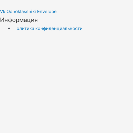
Vk
Odnoklassniki
Envelope
Информация
Политика конфиденциальности
Правила копирайта
Согласие на обработку персональных данных
Отказ от ответственности
меню сайта
Новости
Статьи
Эконадзор
Экологическая сводка
Контакты
Menu
Новости