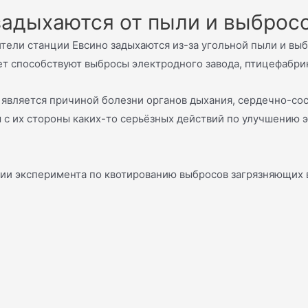
задыхаются от пыли и выброс
ели станции Евсино задыхаются из-за угольной пыли и выбр
т способствуют выбросы электродного завода, птицефабрик
о является причиной болезни органов дыхания, сердечно-со
м с их стороны каких-то серьёзных действий по улучшению 
рии эксперимента по квотированию выбросов загрязняющих 