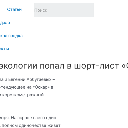
Статьи
адзор
кая сводка
акты
экологии попал в шорт-лист 
а и Евгении Арбугаевых –
етендующее на «Оскар» в
ии короткометражный
оря. На экране всего один
в полном одиночестве живет