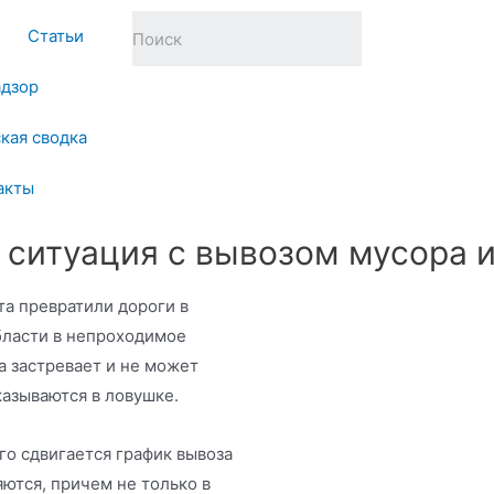
Статьи
адзор
кая сводка
акты
 ситуация с вывозом мусора 
та превратили дороги в
бласти в непроходимое
ка застревает и не может
казываются в ловушке.
ого сдвигается график вывоза
ются, причем не только в