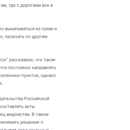
ам, где с дорогами все в
о выкапываться из грязи и
о, проехать по другим
к” рассказали, что такая
тся постоянно направлять
еленных пунктов, однако
я.
дательства Российской
 составлять акты
пец.ведомства. В таком
принимать решение о
полняют свои законные