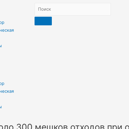
ор
ческая
ы
ор
ческая
ы
оло 300 мешков отходов при о