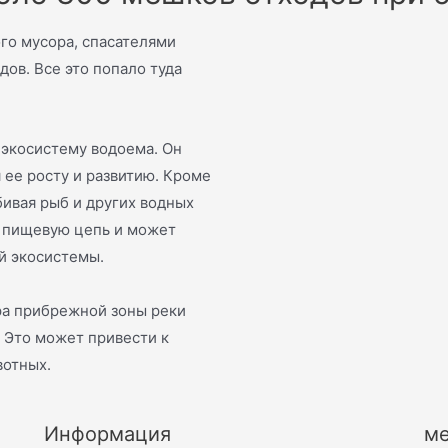
ого мусора, спасателями
ов. Все это попало туда
 экосистему водоема. Он
 ее росту и развитию. Кроме
бивая рыб и других водных
а пищевую цепь и может
й экосистемы.
ра прибрежной зоны реки
. Это может привести к
вотных.
Информация
ме