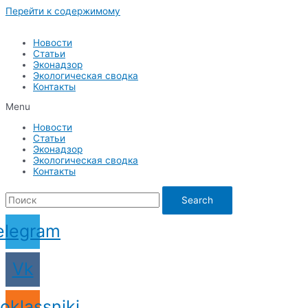
Перейти к содержимому
Новости
Статьи
Эконадзор
Экологическая сводка
Контакты
Menu
Новости
Статьи
Эконадзор
Экологическая сводка
Контакты
Search
elegram
Vk
oklassniki