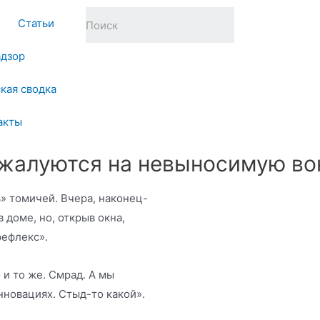
Статьи
адзор
кая сводка
акты
 жалуются на невыносимую во
» томичей. Вчера, наконец-
 доме, но, открыв окна,
рефлекс».
и то же. Смрад. А мы
нновациях. Стыд-то какой».