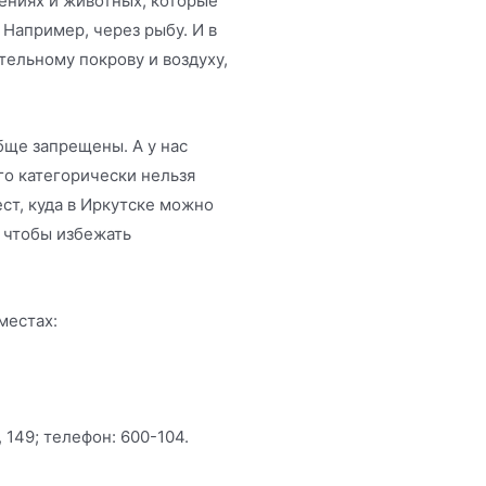
тениях и животных, которые
 Например, через рыбу. И в
тельному покрову и воздуху,
бще запрещены. А у нас
го категорически нельзя
ест, куда в Иркутске можно
, чтобы избежать
местах:
 149; телефон: 600-104.