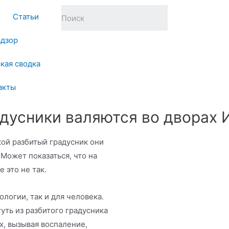
Статьи
адзор
кая сводка
акты
дусники валяются во дворах 
кой разбитый градусник они
 Может показаться, что на
е это не так.
логии, так и для человека.
туть из разбитого градусника
х, вызывая воспаление,