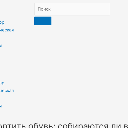
ор
ческая
ы
ор
ческая
ы
ртить обувь: собираются ли в