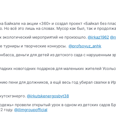
 на Байкале на акции «360» и создал проект «Байкал без пл
 Но всё это лишь на словах. Мусор как был, так и продолжа
их экологический мероприятий не произошло.
@irkaz1962
@ru
е турниры и творческие конкурсы.
@profsoyuz_anhk
онбасса, деньги для детей из детского сада с нарушенным з
сладких новогодних подарков для маленьких жителей Усоль
ию пени для должников, а ещё весь год убирал свалки в Ир
кутскгэнерго.
@irkutskenergosbyt38
ежь» провели открытый урок в одном из детских садов Бр
2 году.
@ilimgroupofficial