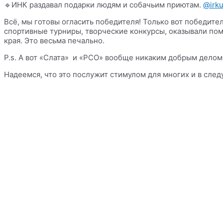
🔹ИНК раздавал подарки людям и собачьим приютам.
@irku
Всё, мы готовы огласить победителя! Только вот победите
спортивные турниры, творческие конкурсы, оказывали пом
края. Это весьма печально.
P.s. А вот «Слата» и «РСО» вообще никаким добрым делом
Надеемся, что это послужит стимулом для многих и в сле
Связаться в Telegram
Vk
Odnoklassniki
Envelope
Информация
Политика конфиденциальности
Правила копирайта
Согласие на обработку персональных данных
Отказ от ответственности
меню сайта