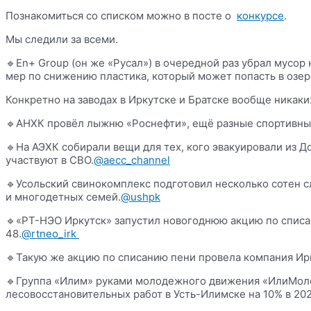
Познакомиться со списком можно в посте о
конкурсе
.
Мы следили за всеми.
🔹En+ Group (он же «Русал») в очередной раз убрал мусор
мер по снижению пластика, который может попасть в озеро.
Конкретно на заводах в Иркутске и Братске вообще никак
🔹АНХК провёл лыжню «Роснефти», ещё разные спортивны
🔹На АЭХК собирали вещи для тех, кого эвакуировали из Д
участвуют в СВО.
@aecc_channel
🔹Усольский свинокомплекс подготовил несколько сотен 
и многодетных семей.
@ushpk
🔹«РТ-НЭО Иркутск» запустил новогоднюю акцию по списан
48.
@rtneo_irk
🔹Такую же акцию по списанию пени провела компания Ир
🔹Группа «Илим» руками молодежного движения «ИлиМолод
лесовосстановительных работ в Усть-Илимске на 10% в 202