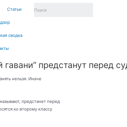
Статьи
адзор
кая сводка
акты
й гавани” предстанут перед с
знять нельзя. Иначе
называют, предстанет перед
осятся ко второму классу