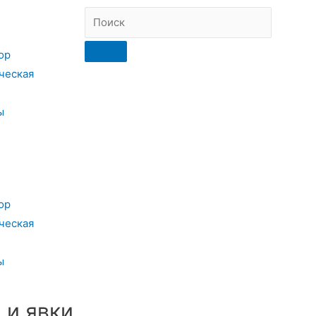
ор
ческая
ы
ор
ческая
ы
 и явки