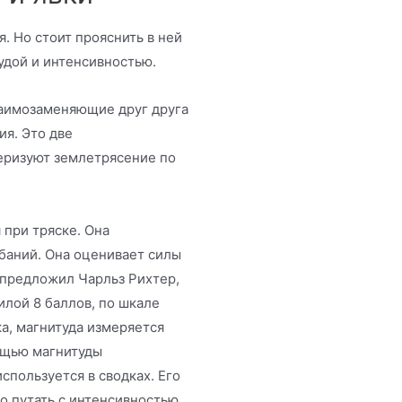
. Но стоит прояснить в ней
удой и интенсивностью.
взаимозаменяющие друг друга
ия. Это две
еризуют землетрясение по
 при тряске. Она
баний. Она оценивает силы
 предложил Чарльз Рихтер,
илой 8 баллов, по шкале
а, магнитуда измеряется
ощью магнитуды
спользуется в сводках. Его
до путать с интенсивностью,