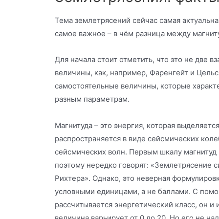
Тема землетрясений сейчас самая актуальная
самое важное – в чём разница между магнит
Для начала стоит отметить, что это не две 
величины, как, например, Фаренгейт и Цельс
самостоятельные величины, которые характ
разным параметрам.
Магнитуда – это энергия, которая выделяется
распространяется в виде сейсмических коле
сейсмических волн. Первым шкалу магнитуд
поэтому нередко говорят: «Землетрясение с
Рихтера». Однако, это неверная формулировк
условными единицами, а не баллами. С пом
рассчитывается энергетический класс, он и и
величина варьирует от 0 до 20. Но его не на