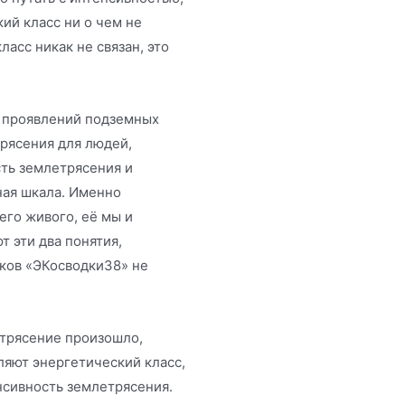
ий класс ни о чем не
асс никак не связан, это
х проявлений подземных
трясения для людей,
ть землетрясения и
ная шкала. Именно
его живого, её мы и
 эти два понятия,
иков «ЭКосводки38» не
етрясение произошло,
ляют энергетический класс,
нсивность землетрясения.