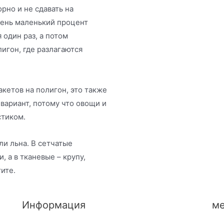
рно и не сдавать на
чень маленький процент
 один раз, а потом
лигон, где разлагаются
кетов на полигон, это также
 вариант, потому что овощи и
стиком.
ли льна. В сетчатые
 а в тканевые – крупу,
тите.
Информация
ме