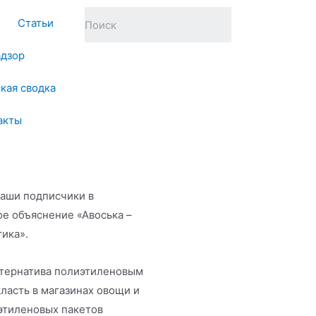
Статьи
адзор
кая сводка
акты
наши подписчики в
ое объяснение «Авоська –
тика».
ьтернатива полиэтиленовым
ласть в магазинах овощи и
иэтиленовых пакетов