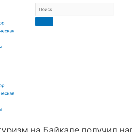
ор
ческая
ы
ор
ческая
ы
уризм на Байкале получил на