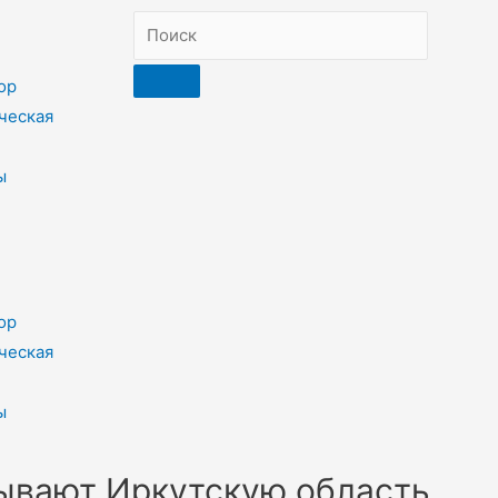
ор
ческая
ы
ор
ческая
ы
ывают Иркутскую область