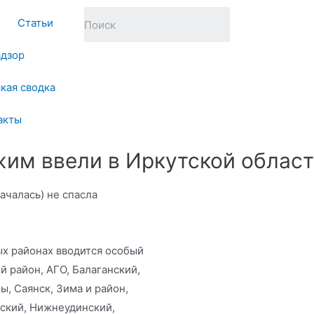
Статьи
адзор
кая сводка
акты
им ввели в Иркутской облас
ачалась) не спасла
ых районах вводится особый
 район, АГО, Балаганский,
, Саянск, Зима и район,
нский, Нижнеудинский,