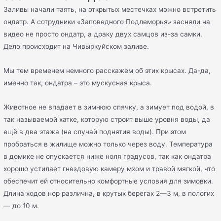
Заливы начали таять, на открытых местечках можно встретить
ондатр. А сотрудники «Заповедного Подлеморья» засняли на
видео не просто ондатр, а драку двух самцов из-за самки.
Дело происходит на Чивыркуйском заливе.
Мы тем временем немного расскажем об этих крысах. Да-да,
именно так, ондатра – это мускусная крыса.
Животное не впадает в зимнюю спячку, а зимует под водой, в
так называемой хатке, которую строит выше уровня воды, да
ещё в два этажа (на случай поднятия воды). При этом
пробраться в жилище можно только через воду. Температура
в домике не опускается ниже ноля градусов, так как ондатра
хорошо устилает гнездовую камеру мхом и травой мягкой, что
обеспечит ей относительно комфортные условия для зимовки.
Длина ходов нор различна, в крутых берегах 2—3 м, в пологих
— до 10 м.