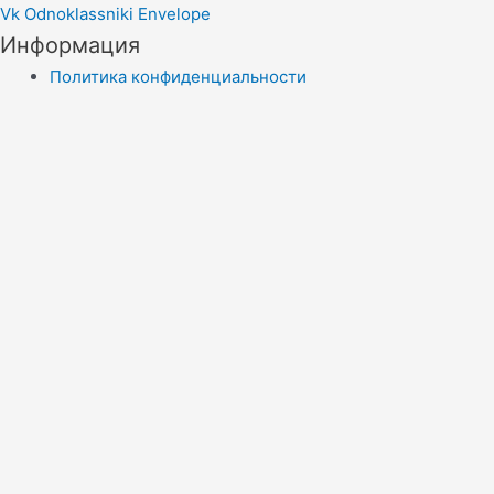
Vk
Odnoklassniki
Envelope
Информация
Политика конфиденциальности
Правила копирайта
Согласие на обработку персональных данных
Отказ от ответственности
меню сайта
Новости
Статьи
Эконадзор
Экологическая сводка
Контакты
Menu
Новости
Статьи