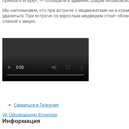
приехать егерь
», — сообщили в администрации Мошковско
Мы напоминаем, что при встрече с медвежатами ни в коем
удалиться. При встрече со взрослым медведем стоит обозн
спиной к зверю.
Связаться в Telegram
Vk
Odnoklassniki
Envelope
Информация