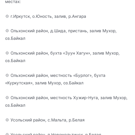
местах:
💠 г.Иркутск, о.Юность, залив, р.Ангара
💠 Ольхонский район, д.Шида, пристань, залив Мухор,
оз.Байкал
💠 Ольхонский район, бухта «Зуун Хагун», залив Мухор,
оз.Байкал
💠 Ольхонский район, местность «Бурлог», бухта
«Куркутская», залив Мухор, оз.Байкал
💠 Ольхонский район, местность Хужир-Нуга, залив Мухор,
оз.Байкал
💠 Усольский район, с.Мальта, р.Белая
💠 Усольский район, п.Новомальтинск, р.Белая