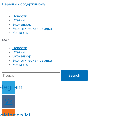
Перейти к содержимому
Новости
Статьи
Эконадзор
Экологическая сводка
Контакты
Menu
Новости
Статьи
Эконадзор
Экологическая сводка
Контакты
Search
elegram
Vk
oklassniki