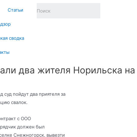
Статьи
адзор
кая сводка
акты
али два жителя Норильска на
 суд пойдут два приятеля за
цию свалок.
онтракт с ООО
дрядчик должен был
селке Снежногорск, вывезти