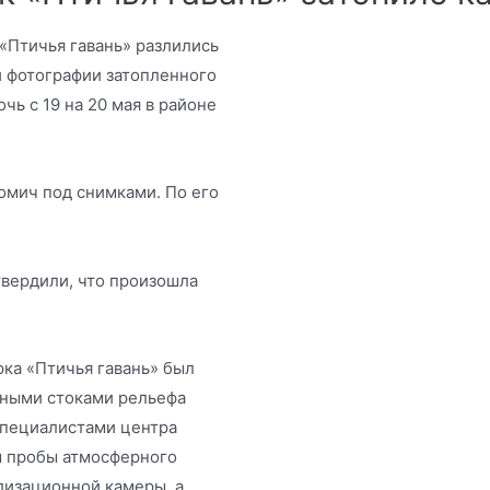
«Птичья гавань» разлились
 фотографии затопленного
чь с 19 на 20 мая в районе
омич под снимками. По его
вердили, что произошла
рка «Птичья гавань» был
нными стоками рельефа
Специалистами центра
 пробы атмосферного
ализационной камеры, а