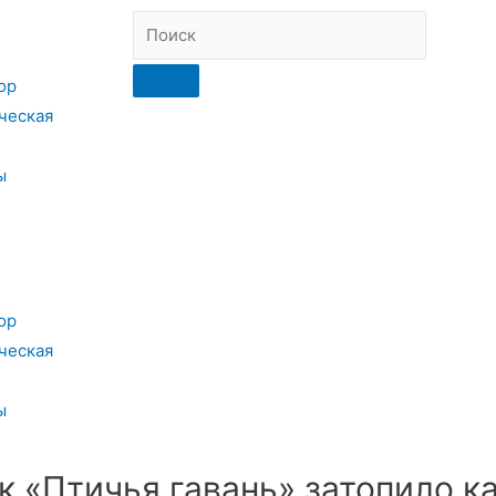
ор
ческая
ы
ор
ческая
ы
 «Птичья гавань» затопило к