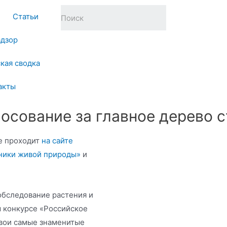
Статьи
адзор
кая сводка
акты
лосование за главное дерево 
ие проходит
на сайте
тники живой природы»
и
обследование растения и
 конкурсе «Российское
свои самые знаменитые