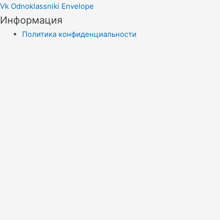
Vk
Odnoklassniki
Envelope
Информация
Политика конфиденциальности
Правила копирайта
Согласие на обработку персональных данных
Отказ от ответственности
меню сайта
Новости
Статьи
Эконадзор
Экологическая сводка
Контакты
Menu
Новости
Статьи