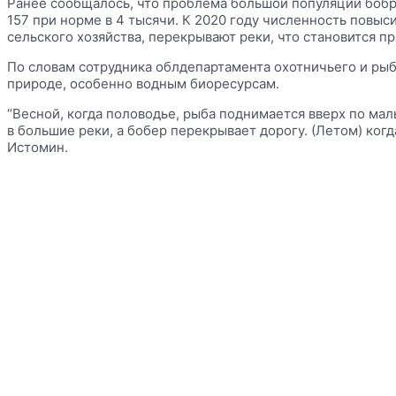
Ранее сообщалось, что проблема большой популяции бобро
157 при норме в 4 тысячи. К 2020 году численность повыс
сельского хозяйства, перекрывают реки, что становится п
По словам сотрудника облдепартамента охотничьего и ры
природе, особенно водным биоресурсам.
“Весной, когда половодье, рыба поднимается вверх по мал
в большие реки, а бобер перекрывает дорогу. (Летом) когда
Истомин.
Связаться в Telegram
Vk
Odnoklassniki
Envelope
Информация
Политика конфиденциальности
Правила копирайта
Согласие на обработку персональных данных
Отказ от ответственности
меню сайта