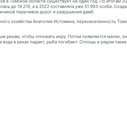
в в Томской области существует не один год. По итогам 20
илась до 19 210, а в 2022 составляла уже 51 893 особи. С
ричиной переливов дорог и разрушения дамб.
бного хозяйства Анатолия Истомина, перенаселенность Том
ым рекам, чтобы отложить икру. Потом появляется малек, о
 вода в реках падает, рыба погибает. Сплошь и рядом такие 