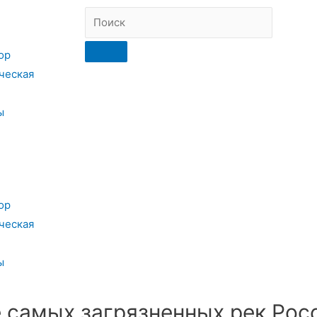
ор
ческая
ы
ор
ческая
ы
е самых загрязненных рек Рос