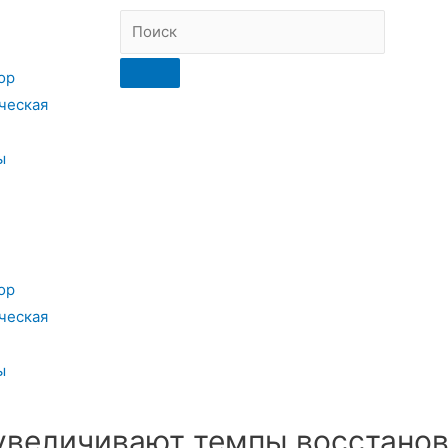
ор
ческая
ы
ор
ческая
ы
увеличивают темпы восстанов