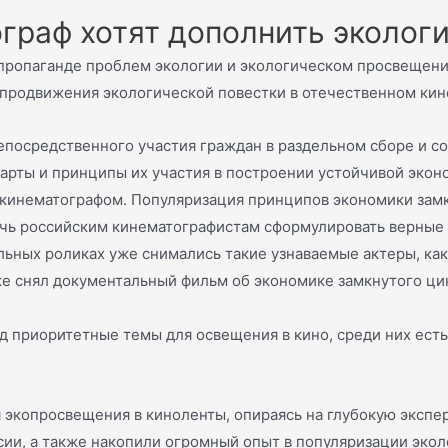
граф хотят дополнить эколог
пропаганде проблем экологии и экологическом просвещени
 продвижения экологической повестки в отечественном кин
епосредственного участия граждан в раздельном сборе и с
арты и принципы их участия в построении устойчивой экон
м кинематографом. Популяризация принципов экономики зам
чь российским кинематографистам сформулировать верные
льных роликах уже снимались такие узнаваемые актеры, ка
е снял документальный фильм об экономике замкнутого цик
д приоритетные темы для освещения в кино, среди них есть
 экопросвещения в киноленты, опираясь на глубокую экспер
ии, а также накопили огромный опыт в популяризации экол