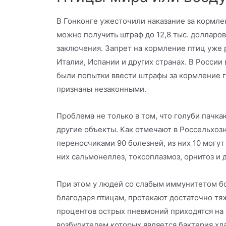
В Гонконге ужесточили наказание за кормлен
можно получить штраф до 12,8 тыс. долларо
заключения. Запрет на кормление птиц уже 
Италии, Испании и других странах. В России
были попытки ввести штрафы за кормление 
признаны незаконными.
Проблема не только в том, что голуби пачка
другие объекты. Как отмечают в Россельхозн
переносчиками 90 болезней, из них 10 могут
них сальмонеллез, токсоплазмоз, орнитоз и 
При этом у людей со слабым иммунитетом б
благодаря птицам, протекают достаточно тя
процентов острых пневмоний приходятся на
возбудителем которых является бактерия хл