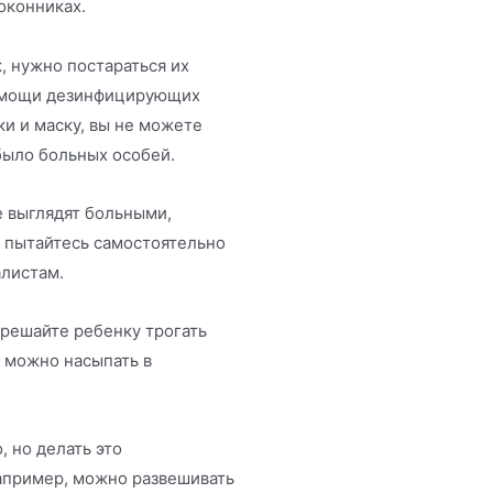
оконниках.
, нужно постараться их
помощи дезинфицирующих
ки и маску, вы не можете
было больных особей.
е выглядят больными,
пытайтесь самостоятельно
алистам.
зрешайте ребенку трогать
и можно насыпать в
 но делать это
апример, можно развешивать