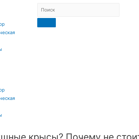
ор
ческая
ы
ор
ческая
ы
шные крысы? Почему не стои