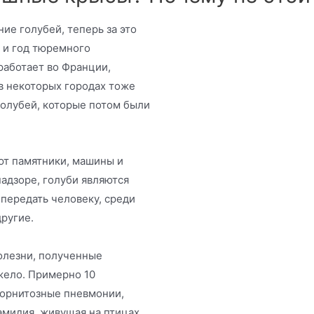
ие голубей, теперь за это
в и год тюремного
работает во Франции,
 в некоторых городах тоже
голубей, которые потом были
ют памятники, машины и
адзоре, голуби являются
 передать человеку, среди
другие.
олезни, полученные
жело. Примерно 10
 орнитозные пневмонии,
амидия, живущая на птицах.