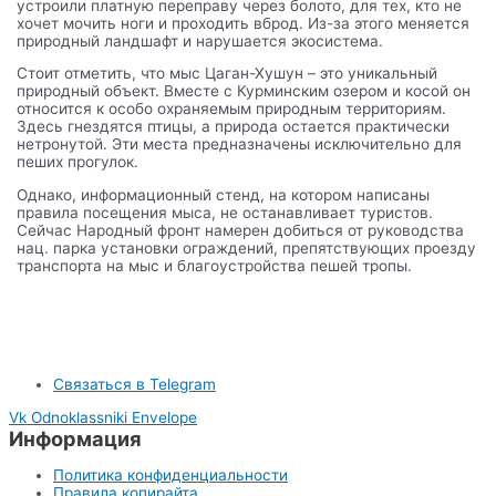
устроили платную переправу через болото, для тех, кто не
хочет мочить ноги и проходить вброд. Из-за этого меняется
природный ландшафт и нарушается экосистема.
Стоит отметить, что мыс Цаган-Хушун – это уникальный
природный объект. Вместе с Курминским озером и косой он
относится к особо охраняемым природным территориям.
Здесь гнездятся птицы, а природа остается практически
нетронутой. Эти места предназначены исключительно для
пеших прогулок.
Однако, информационный стенд, на котором написаны
правила посещения мыса, не останавливает туристов.
Сейчас Народный фронт намерен добиться от руководства
нац. парка установки ограждений, препятствующих проезду
транспорта на мыс и благоустройства пешей тропы.
Связаться в Telegram
Vk
Odnoklassniki
Envelope
Информация
Политика конфиденциальности
Правила копирайта