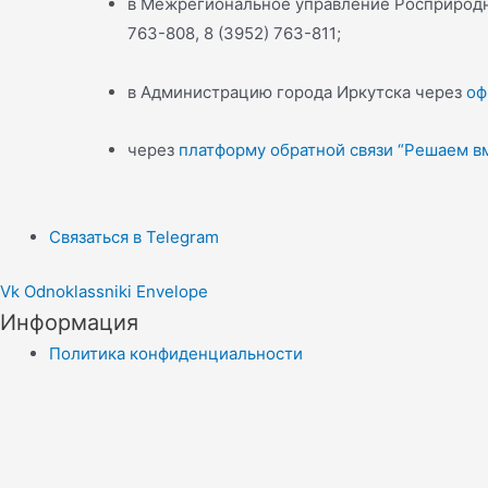
в Межрегиональное управление Росприроднад
763-808, 8 (3952) 763-811;
в Администрацию города Иркутска через
оф
через
платформу обратной связи “Решаем в
Связаться в Telegram
Vk
Odnoklassniki
Envelope
Информация
Политика конфиденциальности
Правила копирайта
Согласие на обработку персональных данных
Отказ от ответственности