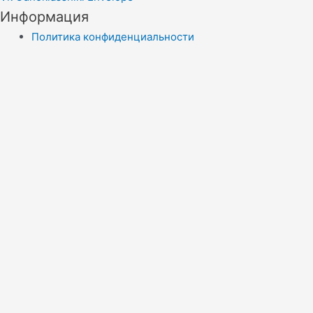
Информация
Политика конфиденциальности
Правила копирайта
Согласие на обработку персональных данных
Отказ от ответственности
меню сайта
Новости
Статьи
Эконадзор
Экологическая сводка
Контакты
Menu
Новости
Статьи