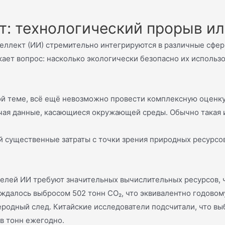
: технологический прорыв ил
теллект (ИИ) стремительно интегрируются в различные сфе
ает вопрос: насколько экологически безопасно их использ
ой теме, всё ещё невозможно провести комплексную оценку
чая данные, касающиеся окружающей среды. Обычно такая 
ой существенные затраты с точки зрения природных ресурсо
елей ИИ требуют значительных вычислительных ресурсов, 
далось выбросом 502 тонн CO₂, что эквивалентно годовом
еродный след. Китайские исследователи подсчитали, что в
в тонн ежегодно.