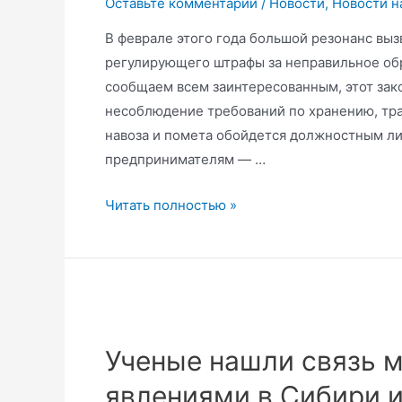
Оставьте комментарий
/
Новости
,
Новости н
среду
на
В феврале этого года большой резонанс выз
2024
регулирующего штрафы за неправильное обр
год
сообщаем всем заинтересованным, этот зако
несоблюдение требований по хранению, тра
навоза и помета обойдется должностным ли
предпринимателям — …
Закон
Читать полностью »
о
штрафах
за
неправильное
обращение
с
Ученые нашли связь 
навозом
явлениями в Сибири и
официально