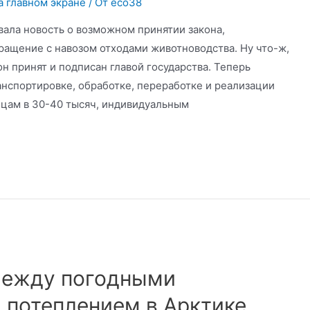
а главном экране
/ От
eco38
вала новость о возможном принятии закона,
ащение с навозом отходами животноводства. Ну что-ж,
н принят и подписан главой государства. Теперь
нспортировке, обработке, переработке и реализации
цам в 30-40 тысяч, индивидуальным
между погодными
 потеплением в Арктике