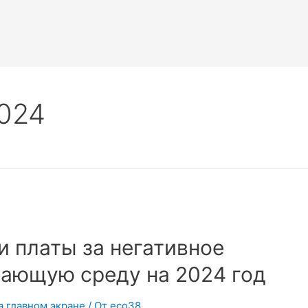
024
и платы за негативное
жающую среду на 2024 год
а главном экране
/ От
eco38