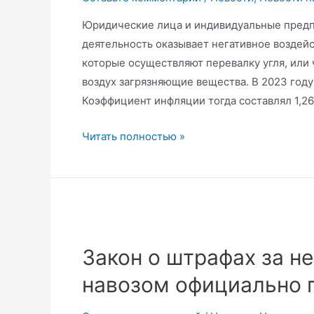
Юридические лица и индивидуальные предпр
деятельность оказывает негативное воздей
которые осуществляют перевалку угля, или
воздух загрязняющие вещества. В 2023 году 
Коэффициент инфляции тогда составлял 1,26
В
Читать полностью »
РФ
утвердили
ставки
платы
за
негативное
Закон о штрафах за н
воздействие
навозом официально 
на
окружающую