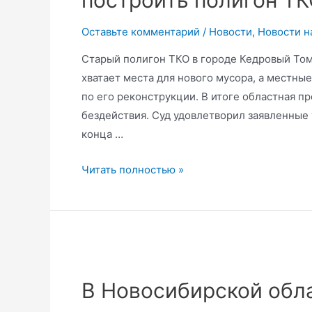
построить полигон Т
и
потеплением
Оставьте комментарий
/
Новости
,
Новости н
в
Арктике
Старый полигон ТКО в городе Кедровый Том
хватает места для нового мусора, а местны
по его реконструкции. В итоге областная пр
бездействия. Суд удовлетворил заявленные
конца …
Администрацию
Читать полностью »
Кедрового
через
суд
обязали
построить
полигон
В Новосибирской обл
ТКО