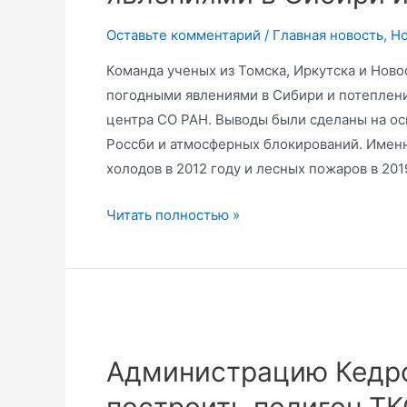
принят
Оставьте комментарий
/
Главная новость
,
Но
Команда ученых из Томска, Иркутска и Нов
погодными явлениями в Сибири и потеплени
центра СО РАН. Выводы были сделаны на о
Россби и атмосферных блокирований. Именн
холодов в 2012 году и лесных пожаров в 201
Ученые
Читать полностью »
нашли
связь
между
погодными
явлениями
в
Администрацию Кедро
Сибири