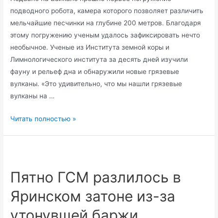
подводного робота, камера которого позволяет различить
мельчайшие песчинки на глубине 200 метров. Благодаря
этому погружению ученым удалось зафиксировать нечто
необычное. Ученые из Института земной коры и
Лимнологического института за десять дней изучили
фауну и рельеф дна и обнаружили новые грязевые
вулканы. «Это удивительно, что мы нашли грязевые
вулканы на …
На
Читать полностью »
дне
Байкала
обнаружены
необычные
Пятно ГСМ разлилось в
подводные
Яринском затоне из-за
вулканы
утонувшей баржи