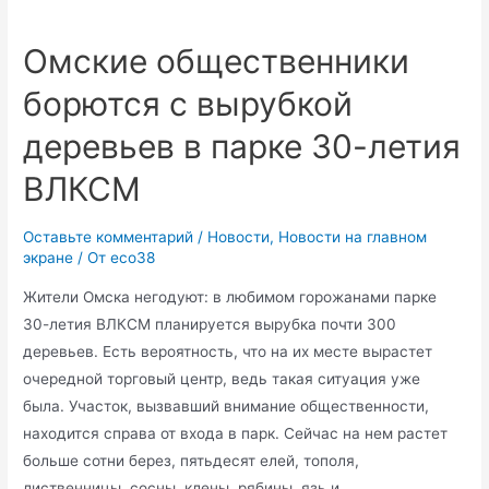
отравил
колодцы
Омские общественники
в
борются с вырубкой
Томской
области
деревьев в парке 30-летия
ВЛКСМ
Оставьте комментарий
/
Новости
,
Новости на главном
экране
/ От
eco38
Жители Омска негодуют: в любимом горожанами парке
30-летия ВЛКСМ планируется вырубка почти 300
деревьев. Есть вероятность, что на их месте вырастет
очередной торговый центр, ведь такая ситуация уже
была. Участок, вызвавший внимание общественности,
находится справа от входа в парк. Сейчас на нем растет
больше сотни берез, пятьдесят елей, тополя,
лиственницы, сосны, клены, рябины, язь и …