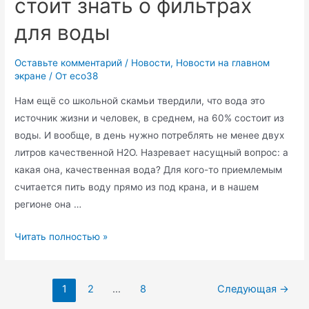
стоит знать о фильтрах
просроченных
для воды
продуктов
Оставьте комментарий
/
Новости
,
Новости на главном
экране
/ От
eco38
Нам ещё со школьной скамьи твердили, что вода это
источник жизни и человек, в среднем, на 60% состоит из
воды. И вообще, в день нужно потреблять не менее двух
литров качественной H2O. Назревает насущный вопрос: а
какая она, качественная вода? Для кого-то приемлемым
считается пить воду прямо из под крана, и в нашем
регионе она …
Волшебный
Читать полностью »
кувшин:
что
Пагинация
стоит
1
2
…
8
Следующая
→
записей
знать