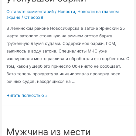
Оставьте комментарий
/
Новости
,
Новости на главном
экране
/ От
eco38
В Ленинском районе Новосибирска в затоне Яринский 25
марта затопило стоявшую на зимнем отстое баржу
груженную двумя судами. Содержимое баржи, ГСМ,
вылилось в воду затона. Специалисты МЧС уже
изолировали место разлива и обработали его сорбентом. О
том, какой ущерб это принесло Оби никто не сообщает.
Зато теперь прокуратура инициировала проверку всех
речных судов, находящихся на …
Пятно
Читать полностью »
ГСМ
разлилось
в
Яринском
Мужчина из мести
затоне