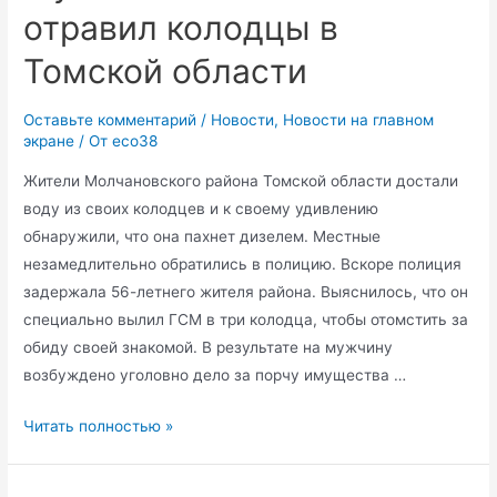
отравил колодцы в
из-
за
Томской области
утонувшей
баржи
Оставьте комментарий
/
Новости
,
Новости на главном
экране
/ От
eco38
Жители Молчановского района Томской области достали
воду из своих колодцев и к своему удивлению
обнаружили, что она пахнет дизелем. Местные
незамедлительно обратились в полицию. Вскоре полиция
задержала 56-летнего жителя района. Выяснилось, что он
специально вылил ГСМ в три колодца, чтобы отомстить за
обиду своей знакомой. В результате на мужчину
возбуждено уголовно дело за порчу имущества …
Мужчина
Читать полностью »
из
мести