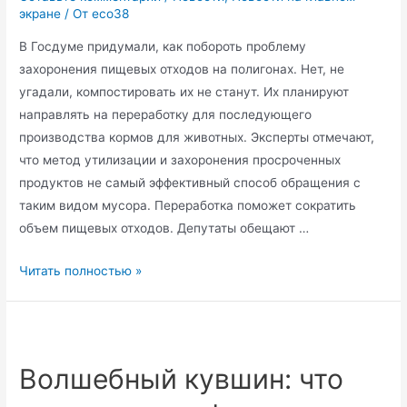
экране
/ От
eco38
В Госдуме придумали, как побороть проблему
захоронения пищевых отходов на полигонах. Нет, не
угадали, компостировать их не станут. Их планируют
направлять на переработку для последующего
производства кормов для животных. Эксперты отмечают,
что метод утилизации и захоронения просроченных
продуктов не самый эффективный способ обращения с
таким видом мусора. Переработка поможет сократить
объем пищевых отходов. Депутаты обещают …
Корма
Читать полностью »
для
животных
могут
начать
Волшебный кувшин: что
делать
из