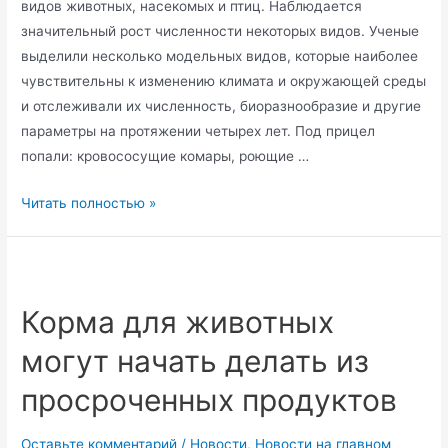
видов животных, насекомых и птиц. Наблюдается
значительный рост численности некоторых видов. Ученые
выделили несколько модельных видов, которые наиболее
чувствительны к изменению климата и окружающей среды
и отслеживали их численность, биоразнообразие и другие
параметры на протяжении четырех лет. Под прицел
попали: кровососущие комары, роющие …
Ученые
Читать полностью »
выяснили,
что
южные
виды
Корма для животных
животных
могут начать делать из
мигрируют
в
просроченных продуктов
Сибирь
Оставьте комментарий
/
Новости
,
Новости на главном