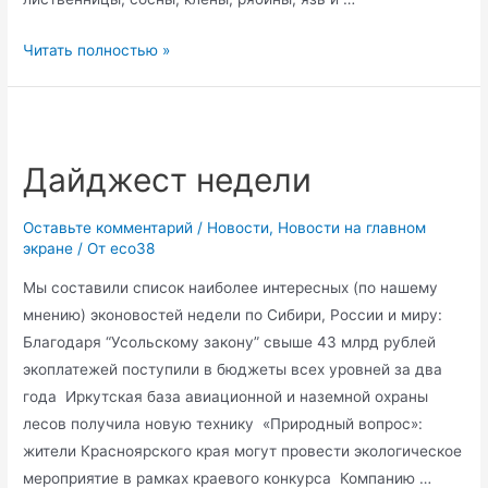
Омские
Читать полностью »
общественники
борются
с
вырубкой
Дайджест недели
деревьев
в
Оставьте комментарий
/
Новости
,
Новости на главном
парке
экране
/ От
eco38
30-
Мы составили список наиболее интересных (по нашему
летия
мнению) эконовостей недели по Сибири, России и миру:
ВЛКСМ
Благодаря “Усольскому закону” свыше 43 млрд рублей
экоплатежей поступили в бюджеты всех уровней за два
года Иркутская база авиационной и наземной охраны
лесов получила новую технику «Природный вопрос»:
жители Красноярского края могут провести экологическое
мероприятие в рамках краевого конкурса Компанию …