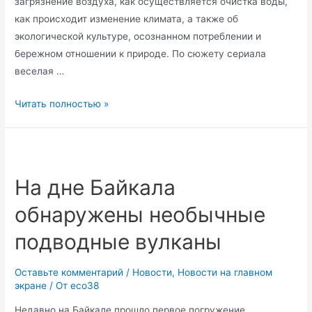
загрязнение воздуха, как осуществляется очистка воды,
как происходит изменение климата, а также об
экологической культуре, осознанном потреблении и
бережном отношении к природе. По сюжету сериала
веселая …
РЭО
Читать полностью »
выпустил
мультфильм
для
детей
На дне Байкала
о
обнаружены необычные
мусорном
монстре
подводные вулканы
Оставьте комментарий
/
Новости
,
Новости на главном
экране
/ От
eco38
Недавно на Байкале прошло первое погружение