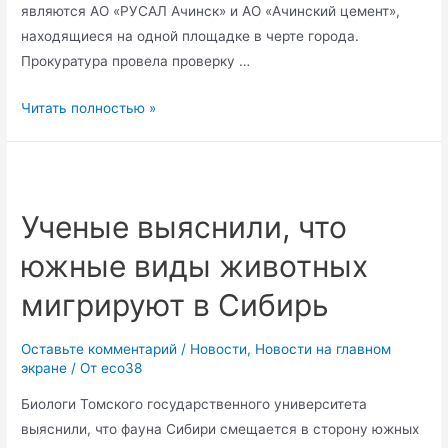
являются АО «РУСАЛ Ачинск» и АО «Ачинский цемент»,
находящиеся на одной площадке в черте города.
Прокуратура провела проверку …
Уголовное
Читать полностью »
дело
заведено
на
виновников
Ученые выяснили, что
черного
южные виды животных
снега
в
мигрируют в Сибирь
Ачинске
Оставьте комментарий
/
Новости
,
Новости на главном
экране
/ От
eco38
Биологи Томского государственного университета
выяснили, что фауна Сибири смещается в сторону южных